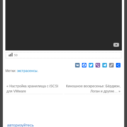
53
VK
Facebook
Twitter
Viber
Telegram
Copy
От
Link
Метки:
экстрасенсы
.
«
Настройка хранилища с iSCSI
Киношное воскресенье: Бёрдмэн,
для VMware
Логан и другие…
»
авторизуйтесь