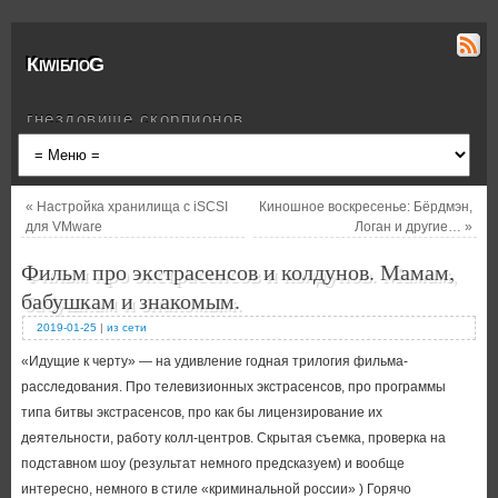
КiwiблоG
гнездовище скорпионов
«
Настройка хранилища с iSCSI
Киношное воскресенье: Бёрдмэн,
для VMware
Логан и другие…
»
Фильм про экстрасенсов и колдунов. Мамам,
бабушкам и знакомым.
2019-01-25
|
из сети
«Идущие к черту» — на удивление годная трилогия фильма-
расследования. Про телевизионных экстрасенсов, про программы
типа битвы экстрасенсов, про как бы лицензирование их
деятельности, работу колл-центров. Скрытая съемка, проверка на
подставном шоу (результат немного предсказуем) и вообще
интересно, немного в стиле «криминальной россии» ) Горячо