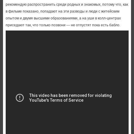
рекомендую распространить среди родных и знакомых, потому что, как
в фильме показано, попадают на эти разводы и люди с житейским
опытом и двумя высшими образованиями, а на уши в колл-центрах
приседают так, что только позвони — не отпустят пока есть бабло.