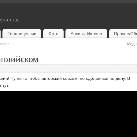
орпионов
Типарецензии
Фото
Архивы Иалона
Прочее/Об
rcher
Модн
английском
кий! Ну не то чтобы авторский совсем, но сделанный по делу. В
 тут.