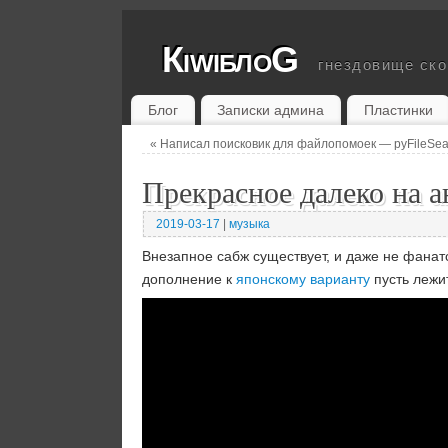
КiwiблоG
гнездовище ск
Блог
Записки админа
Пластинки
«
Написал поисковик для файлопомоек — pyFileSea
Прекрасное далеко на 
2019-03-17
|
музыка
Внезапное сабж существует, и даже не фанатс
дополнение к
японскому варианту
пусть лежит