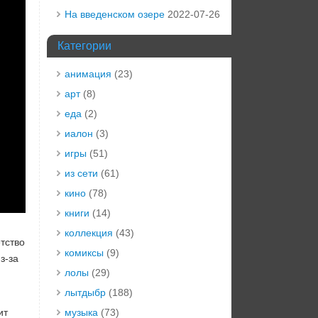
На введенском озере
2022-07-26
Категории
анимация
(23)
арт
(8)
еда
(2)
иалон
(3)
игры
(51)
из сети
(61)
кино
(78)
книги
(14)
,
коллекция
(43)
тство
комиксы
(9)
з-за
лолы
(29)
лытдыбр
(188)
ит
музыка
(73)