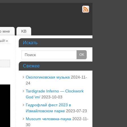
о мне
KB
ый!
»
Искать
Свежее
Окологиковская музыка
2024-11-
24
Tardigrade Inferno — Clockwork
God \m/
2023-10-03
Гидрофлай фест 2023 в
Измайловском парке
2023-07-23
Muscum человека-паука
2022-11-
30