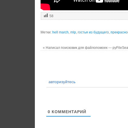
58
Метки:
hell march
,
mlp
,
гостья из будущего
,
прекрасно
«
Написал поисковик для файлопомоек — pyFileSea
авторизуйтесь
0
КОММЕНТАРИЙ