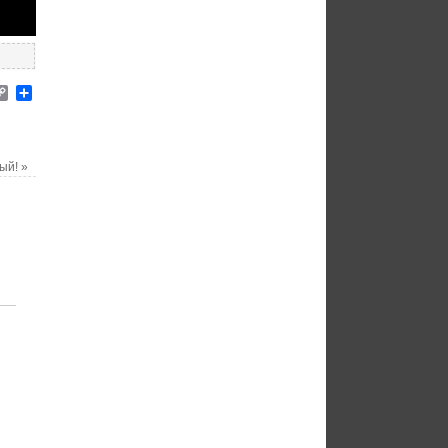
elegram
Copy
Отправить
Link
ый!
»