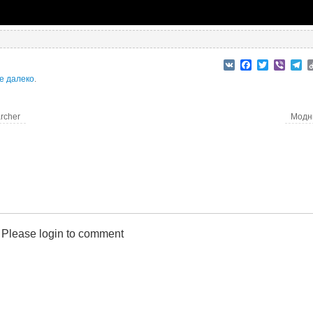
VK
Facebook
Twitter
Viber
T
е далеко
.
rcher
Модн
Please login to comment