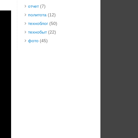
отчет
(7)
политота
(12)
техноблог
(50)
технобыт
(22)
фото
(45)