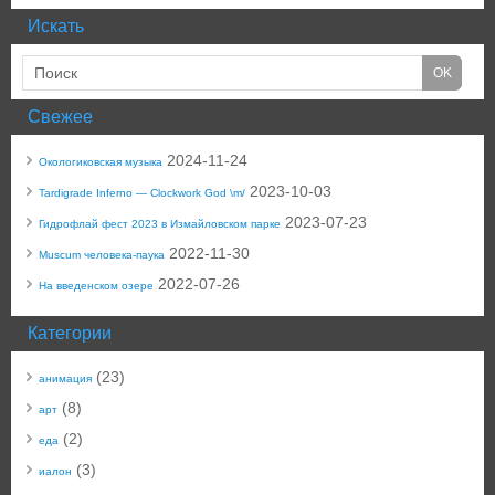
Искать
Свежее
2024-11-24
Окологиковская музыка
2023-10-03
Tardigrade Inferno — Clockwork God \m/
2023-07-23
Гидрофлай фест 2023 в Измайловском парке
2022-11-30
Muscum человека-паука
2022-07-26
На введенском озере
Категории
(23)
анимация
(8)
арт
(2)
еда
(3)
иалон