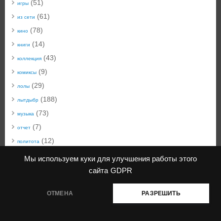
(51)
игры
(61)
из сети
(78)
кино
(14)
книги
(43)
коллекция
(9)
комиксы
(29)
лолы
(188)
лытдыбр
(73)
музыка
(7)
отчет
(12)
политота
(50)
техноблог
Мы используем куки для улучшения работы этого
(22)
технобыт
сайта
GDPR
(45)
фото
ОТМЕНА
РАЗРЕШИТЬ
КiwiблоG
| создано с помощью
Mantra
&
WordPress.