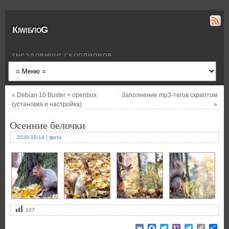
КiwiблоG
гнездовище скорпионов
«
Debian 10 Buster + openbox
Заполнение mp3-тегов скриптом
(установка и настройка)
»
Осенние белочки
2020-10-14
|
фото
107
VK
Facebook
Twitter
Viber
Telegram
Copy
От