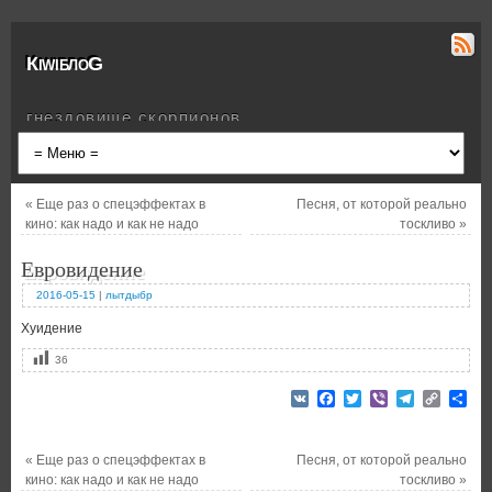
КiwiблоG
гнездовище скорпионов
«
Еще раз о спецэффектах в
Песня, от которой реально
кино: как надо и как не надо
тоскливо
»
Евровидение
2016-05-15
|
лытдыбр
Хуидение
36
VK
Facebook
Twitter
Viber
Telegram
Copy
От
Link
«
Еще раз о спецэффектах в
Песня, от которой реально
кино: как надо и как не надо
тоскливо
»