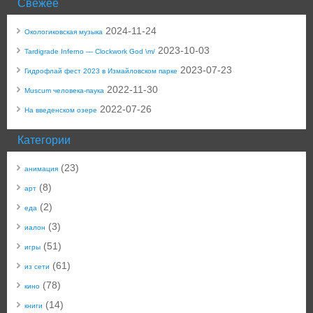
Свежее
2024-11-24
Окологиковская музыка
2023-10-03
Tardigrade Inferno — Clockwork God \m/
2023-07-23
Гидрофлай фест 2023 в Измайловском парке
2022-11-30
Muscum человека-паука
2022-07-26
На введенском озере
Категории
(23)
анимация
(8)
арт
(2)
еда
(3)
иалон
(51)
игры
(61)
из сети
(78)
кино
(14)
книги