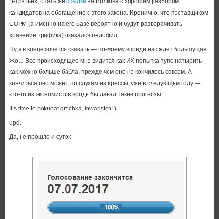
В-третьих, опять же
ссылка
на Волкова с хорошим разбором
кандидатов на обогащение с этого закона. Иронично, что поставщиком
СОРМ (а именно на его базе вероятно и будут разворачивать
хранение трафика) оказался педофил.
Ну а в конце хочется сказать — по-моему впреди нас ждет большущая
Жо… Все происходящее мне видится как ИХ попытка тупо натырить
как можно больше бабла, прежде чем оно не кончилось совсем. А
кончиться оно может, по слухам из прессы, уже в следующем году —
кто-то из экономистов вроде бы давал такие прогнозы.
It’s time to pokupat grechka, towaristch! )
upd.:
Да, не прошло и суток