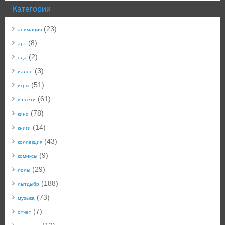
Категории
(23)
анимация
(8)
арт
(2)
еда
(3)
иалон
(51)
игры
(61)
из сети
(78)
кино
(14)
книги
(43)
коллекция
(9)
комиксы
(29)
лолы
(188)
лытдыбр
(73)
музыка
(7)
отчет