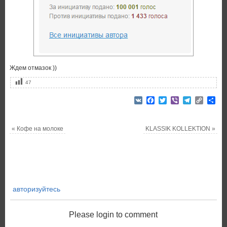
Ждем отмазок ))
47
VK
Facebook
Twitter
Viber
Telegram
Copy
От
Link
«
Кофе на молоке
KLASSIK KOLLEKTION
»
авторизуйтесь
Please login to comment