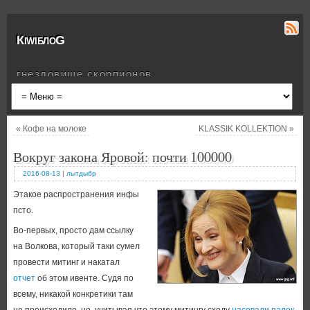
КiwiблоG
гнездовище скорпионов
«
Кофе на молоке
KLASSIK KOLLEKTION
»
Вокруг закона Яровой: почти 100000
2016-08-13
|
лытдыбр
Этакое распространения инфы
псто.
Во-первых, просто дам ссылку
на Волкова, который таки сумел
провести митинг и накатал
отчет
об этом ивенте. Судя по
всему, никакой конкретики там