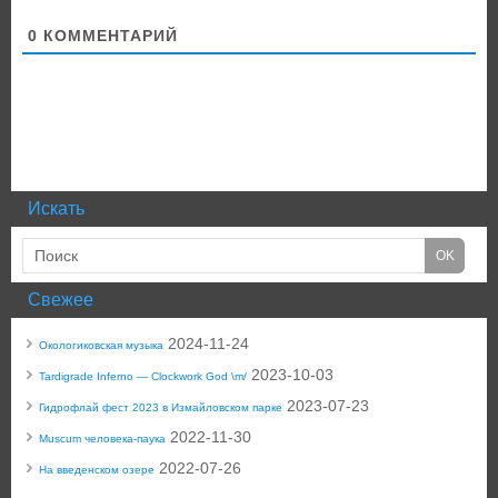
0
КОММЕНТАРИЙ
Искать
Свежее
2024-11-24
Окологиковская музыка
2023-10-03
Tardigrade Inferno — Clockwork God \m/
2023-07-23
Гидрофлай фест 2023 в Измайловском парке
2022-11-30
Muscum человека-паука
2022-07-26
На введенском озере