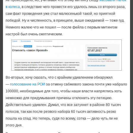
не происходило, но, учитывая что этому митингу сходу
насовали палок
в колеса
, в следствие чего провести его удалось лишь со второго раза,
сам факт проведения уже стал малюсенькой такой, но приятной
победой. Ну и численность, в принципе, выше ожидаемой — тоже гуд.
Немного жалею что не пошел — после фейла с первым митингом
настрой был очень скептическим.
Во-вторых, хочу сказать, что с крайним удивлением обнаружил
—
голосование на РОИ
за отмену сабжевого закона почти уже набрало
100000, необходимые для того, чтобы наши власти напряглись хоть
немножко для придумывания причины отклонить эту петицию.
Действительно удивлен. Думал, что все затухнет в районе 80 тысяч
голосов, так как после резвого набора 60 тысяч активность резко
пошла на спад. Но теперь, судя по всему, сотка — дело чуть ли не
этого дня.