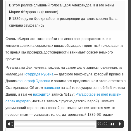
В этом ролике слышный голоса царя Александра III и его жены
Марии Фёдоровны (в начале)
В 1889 году во Фреденсборг, в резиденции датского короля была
сделана звукозапись
Очень обидно что такие фейки так легко распространяются и в
комментариях на серьезных щщах обсуждают приятный голос царя, в
то время как проверка достоверности занимает совсем немного
времени.
Результаты фактчекинга таковы: на самом деле запись подлинная, из
коллекции
Готфрида Рубена
— датского генконсула, который привез в
Данию
фонограф Эдисона
и занимался продвижением этого агрегата в
Скандинавии. Об этом
написано
на сайте государственной библиотеки
Дании, и там же
находится
запись №127:
Privatoptagelse med russisk-
dansk ægtepar
(Частная запись с русско-датской парой). Никаких
упоминаний королевских кровей, но тем не менее кажется чем-то
невероятным — услышать голос, датированный 1889-93 годами.
Аудиоплеер
Vm
00:00
R
P