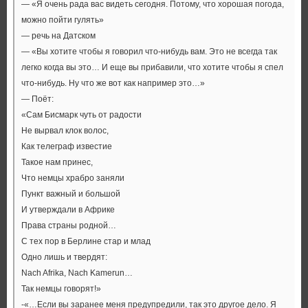
— «Я очень рада вас видеть сегодня. Потому, что хорошая погода,
можно пойти гулять»
— речь на Датском
— «Вы хотите чтобы я говорил что-нибудь вам. Это не всегда так
легко когда вы это… И еще вы прибавили, что хотите чтобы я спел
что-нибудь. Ну что же вот как например это…»
— Поёт:
«Сам Бисмарк чуть от радости
Не вырвал клок волос,
Как телеграф известие
Такое нам принес,
Что немцы храбро заняли
Пункт важный и большой
И утверждали в Африке
Права страны родной…
С тех пор в Берлине стар и млад
Одно лишь и твердят:
Nach Afrika, Nach Kamerun…
Так немцы говорят!»
-«…Если вы заранее меня предупредили, так это другое дело. Я