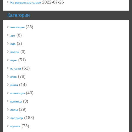
2022-07-26
На введенском озере
Категории
(23)
анимация
(8)
арт
(2)
еда
(3)
иалон
(51)
игры
(61)
из сети
(78)
кино
(14)
книги
(43)
коллекция
(9)
комиксы
(29)
лолы
(188)
лытдыбр
(73)
музыка