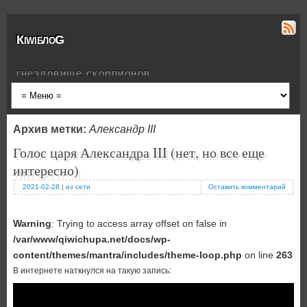
КiwiблоG
гнездовище скорпионов
Архив метки:
Александр III
Голос царя Александра III (нет, но все еще
интересно)
2021-02-28
|
из сети
Оставить комментарий
Warning
: Trying to access array offset on false in
/var/www/qiwichupa.net/docs/wp-
content/themes/mantra/includes/theme-loop.php
on line
263
В интернете наткнулся на такую запись: