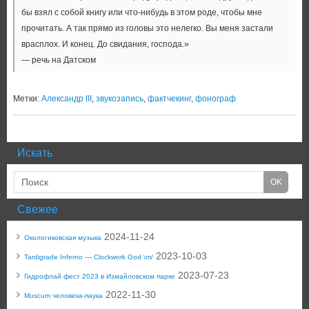
бы взял с собой книгу или что-нибудь в этом роде, чтобы мне
прочитать. А так прямо из головы это нелегко. Вы меня застали
врасплох. И конец. До свидания, господа.»
— речь на Датском
Метки:
Александр III
,
звукозапись
,
фактчекинг
,
фонограф
Искать
Свежее
2024-11-24
Окологиковская музыка
2023-10-03
Tardigrade Inferno — Clockwork God \m/
2023-07-23
Гидрофлай фест 2023 в Измайловском парке
2022-11-30
Muscum человека-паука