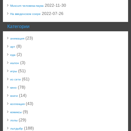
2022-11-30
Muscum человека-паука
2022-07-26
На введенском озере
Категории
(23)
анимация
(8)
арт
(2)
еда
(3)
иалон
(51)
игры
(61)
из сети
(78)
кино
(14)
книги
(43)
коллекция
(9)
комиксы
(29)
лолы
(188)
лытдыбр