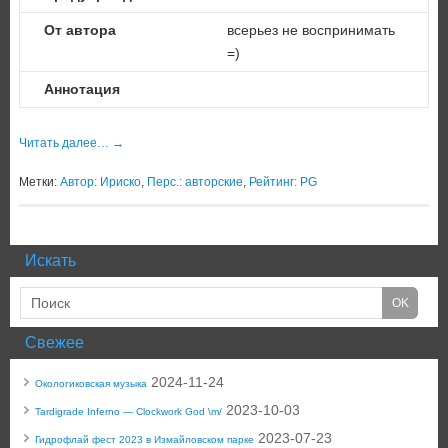
От автора
всерьез не воспринимать
=)
Аннотация
Читать далее…
→
Метки:
Автор: Ириско
,
Перс.: авторские
,
Рейтинг: PG
Искать
Свежее
2024-11-24
Окологиковская музыка
2023-10-03
Tardigrade Inferno — Clockwork God \m/
2023-07-23
Гидрофлай фест 2023 в Измайловском парке