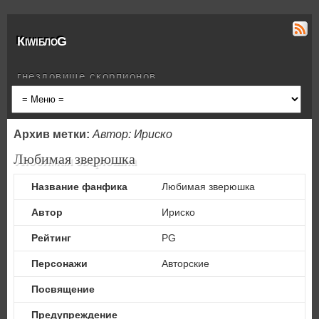
КiwiблоG
гнездовище скорпионов
Архив метки:
Автор: Ириско
Любимая зверюшка
Название фанфика
Любимая зверюшка
Автор
Ириско
Рейтинг
PG
Персонажи
Авторские
Посвящение
Предупреждение