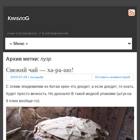
КiwiблоG
гнездовище скорпионов
Архив метки:
пуэр
Свежий чай — ха-ра-шо!
2020-07-29
|
лытдыбр
Оставить комментарий
С этими эпидемиями из Китая хрен что доедет, а если доедет, то ехать
будет просто вечность. Но доехало! В такой модной упаковке (штук на
9 плюх вообще-то)