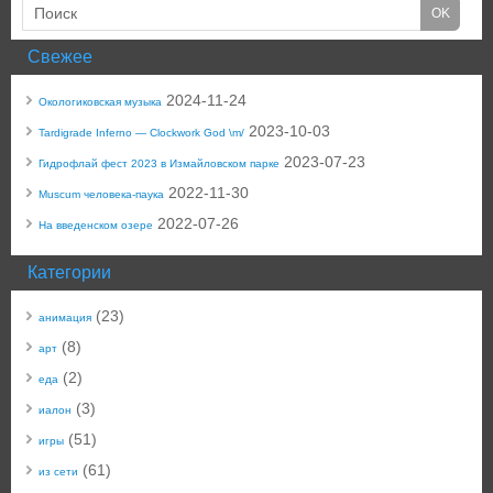
Свежее
2024-11-24
Окологиковская музыка
2023-10-03
Tardigrade Inferno — Clockwork God \m/
2023-07-23
Гидрофлай фест 2023 в Измайловском парке
2022-11-30
Muscum человека-паука
2022-07-26
На введенском озере
Категории
(23)
анимация
(8)
арт
(2)
еда
(3)
иалон
(51)
игры
(61)
из сети