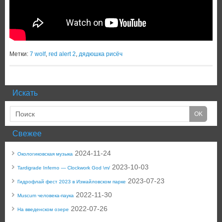
Метки:
7 wolf
,
red alert 2
,
дядюшка рисёч
Искать
Свежее
2024-11-24
Окологиковская музыка
2023-10-03
Tardigrade Inferno — Clockwork God \m/
2023-07-23
Гидрофлай фест 2023 в Измайловском парке
2022-11-30
Muscum человека-паука
2022-07-26
На введенском озере