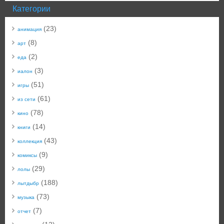
Категории
(23)
анимация
(8)
арт
(2)
еда
(3)
иалон
(51)
игры
(61)
из сети
(78)
кино
(14)
книги
(43)
коллекция
(9)
комиксы
(29)
лолы
(188)
лытдыбр
(73)
музыка
(7)
отчет