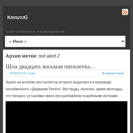
КiwiблоG
гнездовище скорпионов
Архив метки:
red alert 2
Шла двадцать восьмая пятилетка…
2018-01-24
|
игры
2
комментария
Залил на ютубчег инсталлятор второго редалерта в переводе
незабвенного «Дядюшки Рисёч». Вествуды, конечно, дикие молодцы,
что процесс установки своих игр разбавляли подобными интрами.