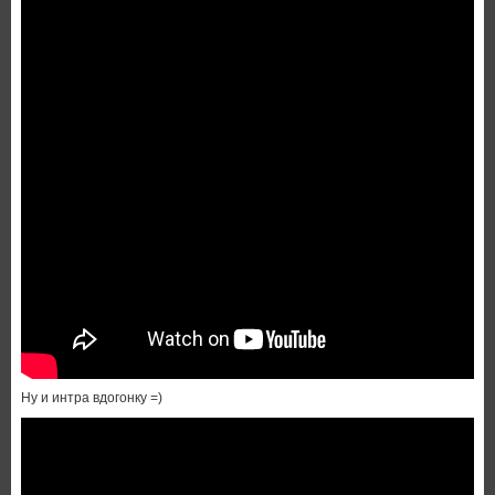
Ну и интра вдогонку =)