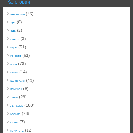
Категории
(23)
анимация
(8)
арт
(2)
еда
(3)
иалон
(51)
игры
(61)
из сети
(78)
кино
(14)
книги
(43)
коллекция
(9)
комиксы
(29)
лолы
(188)
лытдыбр
(73)
музыка
(7)
отчет
(12)
политота