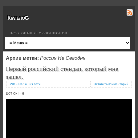
КiwiблоG
гнездовище скорпионов
Архив метки:
Россия Не Сегодня
Первый российский стендап, который мне
зашел.
2019-06-14
|
из сети
Оставить комментарий
Вот он! =))