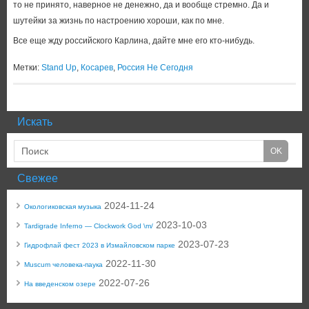
то не принято, наверное не денежно, да и вообще стремно. Да и
шутейки за жизнь по настроению хороши, как по мне.
Все еще жду российского Карлина, дайте мне его кто-нибудь.
Метки:
Stand Up
,
Косарев
,
Россия Не Сегодня
Искать
Свежее
2024-11-24
Окологиковская музыка
2023-10-03
Tardigrade Inferno — Clockwork God \m/
2023-07-23
Гидрофлай фест 2023 в Измайловском парке
2022-11-30
Muscum человека-паука
2022-07-26
На введенском озере