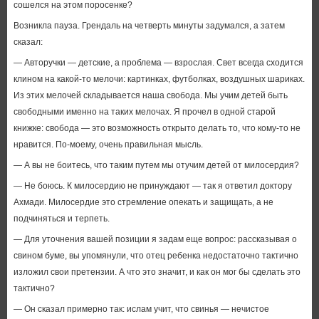
сошелся на этом поросенке?
Возникла пауза. Грендаль на четверть минуты задумался, а затем
сказал:
— Авторучки — детские, а проблема — взрослая. Свет всегда сходится
клином на какой-то мелочи: картинках, футболках, воздушных шариках.
Из этих мелочей складывается наша свобода. Мы учим детей быть
свободными именно на таких мелочах. Я прочел в одной старой
книжке: свобода — это возможность открыто делать то, что кому-то не
нравится. По-моему, очень правильная мысль.
— А вы не боитесь, что таким путем мы отучим детей от милосердия?
— Не боюсь. К милосердию не принуждают — так я ответил доктору
Ахмади. Милосердие это стремление опекать и защищать, а не
подчиняться и терпеть.
— Для уточнения вашей позиции я задам еще вопрос: рассказывая о
свином буме, вы упомянули, что отец ребенка недостаточно тактично
изложил свои претензии. А что это значит, и как он мог бы сделать это
тактично?
— Он сказал примерно так: ислам учит, что свинья — нечистое