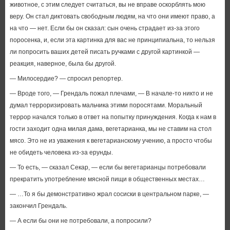
животное, с этим следует считаться, вы не вправе оскорблять мою
веру. Он стал диктовать свободным людям, на что они имеют право, а
на что — нет. Если бы он сказал: сын очень страдает из-за этого
поросенка, и, если эта картинка для вас не принципиальна, то нельзя
ли попросить ваших детей писать ручками с другой картинкой —
реакция, наверное, была бы другой.
— Милосердие? — спросил репортер.
— Вроде того, — Грендаль пожал плечами, — В начале-то никто и не
думал терроризировать мальчика этими поросятами. Моральный
террор начался только в ответ на попытку принуждения. Когда к нам в
гости заходит одна милая дама, вегетарианка, мы не ставим на стол
мясо. Это не из уважения к вегетарианскому учению, а просто чтобы
не обидеть человека из-за ерунды.
— То есть, — сказал Секар, — если бы вегетарианцы потребовали
прекратить употребление мясной пищи в общественных местах…
— …То я бы демонстративно жрал сосиски в центральном парке, —
закончил Грендаль.
— А если бы они не потребовали, а попросили?