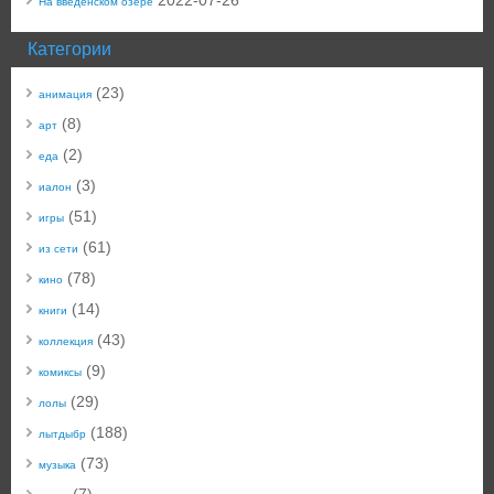
2022-07-26
На введенском озере
Категории
(23)
анимация
(8)
арт
(2)
еда
(3)
иалон
(51)
игры
(61)
из сети
(78)
кино
(14)
книги
(43)
коллекция
(9)
комиксы
(29)
лолы
(188)
лытдыбр
(73)
музыка