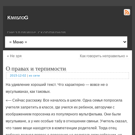
КiwiблоG
гнездовище скорпионов
«
Не зря
Как говорить неправильно
»
О правах и терпимости
2015-12-02
|
из сети
На удивление хороший текст. Что характерно — вовсе не о
мусульманах, как таковых.
«— Сейчас расскажу. Все началось в школе. Одна семья попросила
учителя запретить в классе, где учился их ребенок, авторучки с
изображением поросенка из популярного мультфильма. Они были
мусульмане, а у них особые табу в отношении свиньи. Учитель сказал,
что такие вещи находятся в компетенции родителей. Тогда отец