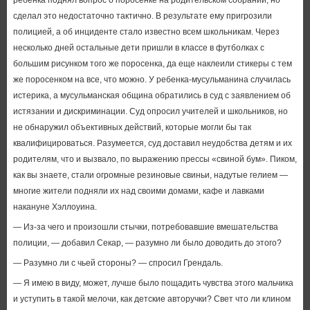
ребенка поднял вопрос о поросенке на родительском собрании, но
сделал это недостаточно тактично. В результате ему пригрозили
полицией, а об инциденте стало известно всем школьникам. Через
несколько дней остальные дети пришли в классе в футболках с
большим рисунком того же поросенка, да еще наклеили стикеры с тем
же поросенком на все, что можно. У ребенка-мусульманина случилась
истерика, а мусульманская община обратились в суд с заявлением об
истязании и дискриминации. Суд опросил учителей и школьников, но
не обнаружил объективных действий, которые могли бы так
квалифицироваться. Разумеется, суд доставил неудобства детям и их
родителям, что и вызвало, по выражению прессы «свиной бум». Пиком,
как вы знаете, стали огромные резиновые свиньи, надутые гелием —
многие жители подняли их над своими домами, кафе и лавками
накануне Хэллоуина.
— Из-за чего и произошли стычки, потребовавшие вмешательства
полиции, — добавил Секар, — разумно ли было доводить до этого?
— Разумно ли с чьей стороны? — спросил Грендаль.
— Я имею в виду, может, лучше было пощадить чувства этого мальчика
и уступить в такой мелочи, как детские авторучки? Свет что ли клином