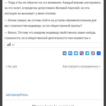
— Тогда я бы не обратил на это внимания. Каждый вправе агитировать
за что хочет, в пределах допустимого Великой Хартией, но эта
агитация не вызывает у меня отклика.
— Иначе говоря, вы готовы пойти на уступки обременительным для
вас странностям индивида, но не общественной группы?
— Верно. Потому что каждому индивиду свойственны какие-нибудь
странности, но в общественной деятельности они неуместны.»
51
VK
Facebook
Twitter
Viber
Telegram
Copy
От
Link
«
Не зря
Как говорить неправильно
»
авторизуйтесь