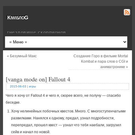
КiwiблоG
гнездовище скорпионов
«
Безумный Макс
Создание Горо в фильме Mortal
Kombat и пара слов о CGI и
аниматронике
»
[vanga mode on] Fallout 4
2015-06-03
|
игры
Чего я хочу от Fallout 4 и чего я, скорее всего, не получу — спасибо
беседке.
Хочу нелинейных побочных квестов. Много. С многоступенчатыми
развилками. Нанялся к одному, предал, узнал подробности,
перепредал, прошел квест — узнал что тебя наебали, загрузил
сейв и начал по новой.