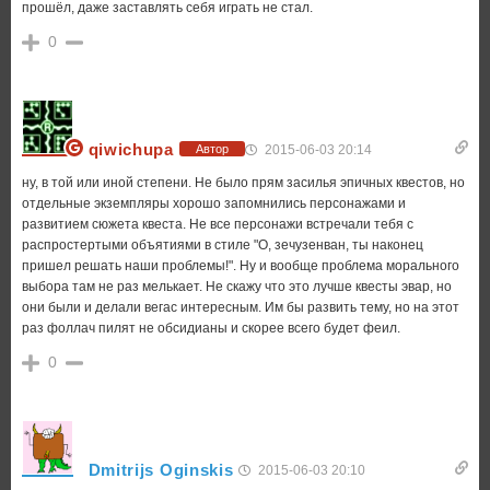
прошёл, даже заставлять себя играть не стал.
0
qiwichupa
2015-06-03 20:14
Автор
ну, в той или иной степени. Не было прям засилья эпичных квестов, но
отдельные экземпляры хорошо запомнились персонажами и
развитием сюжета квеста. Не все персонажи встречали тебя с
распростертыми объятиями в стиле "О, зечузенван, ты наконец
пришел решать наши проблемы!". Ну и вообще проблема морального
выбора там не раз мелькает. Не скажу что это лучше квесты эвар, но
они были и делали вегас интересным. Им бы развить тему, но на этот
раз фоллач пилят не обсидианы и скорее всего будет феил.
0
Dmitrijs Oginskis
2015-06-03 20:10