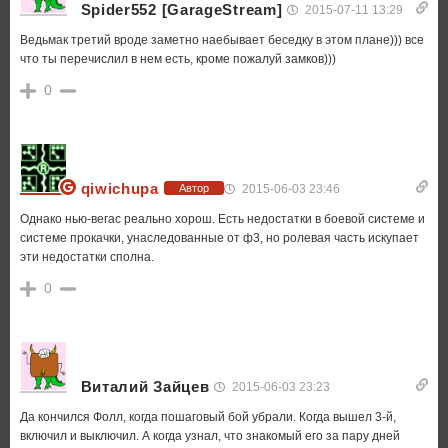
Spider552 [GarageStream]
2015-07-11 13:29
Ведьмак третий вроде заметно наебывает беседку в этом плане))) все
что ты перечислил в нем есть, кроме пожалуй замков)))
0
qiwichupa
2015-06-03 23:46
Автор
Однако нью-вегас реально хорош. Есть недостатки в боевой системе и
системе прокачки, унаследованные от ф3, но ролевая часть искупает
эти недостатки сполна.
0
Виталий Зайцев
2015-06-03 23:23
Да кончился Фолл, когда пошаговый бой убрали. Когда вышел 3-й,
включил и выключил. А когда узнал, что знакомый его за пару дней