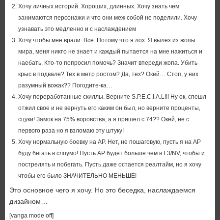
Хочу личных историй. Хороших, длинных. Хочу знать чем
занимаются персонажи и что они меж собой не поделили. Хочу
узнавать это медленно и с наслаждением
Хочу чтобы мне врали. Все. Потому что я лох. Я вылез из жопы
мира, меня никто не знает и каждый пытается на мне нажиться и
наебать. Кто-то попросил помочь? Значит впереди жопа. Убить
крыс в подвале? Тех в метр ростом? Да, тех? Окей… Стоп, у них
разумный вожак?? Погодите-ка…
Хочу переработанные скиллы. Верните S.P.E.C.I.A.L!!! Ну ок, спешл
отжил свое и не вернуть его каким он был, но верните проценты,
сцуки! Замок на 75% воровства, а я пришел с 74?? Окей, не с
первого раза но я взломаю эту штуку!
Хочу нормальную боевку на AP. Нет, не пошаговую, пусть я на AP
буду бегать в слоумо! Пусть AP будет больше чем в F3/NV, чтобы и
пострелять и побегать. Пусть даже остается реалтайм, но я хочу
чтобы его было ЗНАЧИТЕЛЬНО МЕНЬШЕ!
Это основное чего я хочу. Но это беседка, наслаждаемся
дизайном…
[vanga mode off]