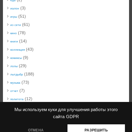
еда
(3)
иалон
(51)
игры
(61)
из сети
(78)
кино
(14)
книги
(43)
коллекция
(9)
комиксы
(29)
лолы
(188)
лытдыбр
(73)
музыка
(7)
отчет
(12)
политота
(50)
техноблог
Мы используем куки для улучшения работы этого
(22)
технобыт
сайта
GDPR
(45)
фото
ОТМЕНА
РАЗРЕШИТЬ