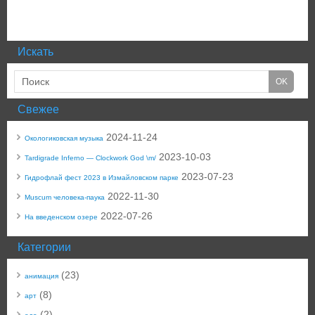
Искать
Свежее
2024-11-24
Окологиковская музыка
2023-10-03
Tardigrade Inferno — Clockwork God \m/
2023-07-23
Гидрофлай фест 2023 в Измайловском парке
2022-11-30
Muscum человека-паука
2022-07-26
На введенском озере
Категории
(23)
анимация
(8)
арт
(2)