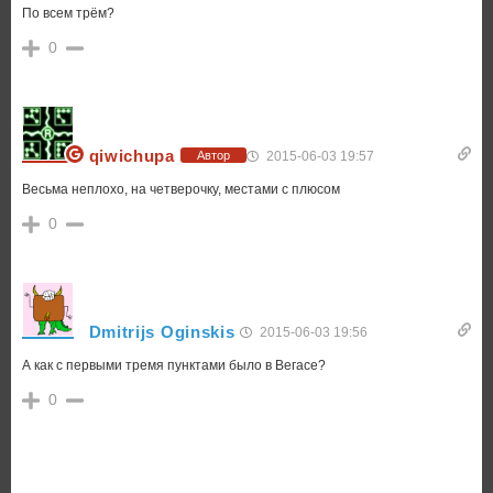
По всем трём?
0
qiwichupa
2015-06-03 19:57
Автор
Весьма неплохо, на четверочку, местами с плюсом
0
Dmitrijs Oginskis
2015-06-03 19:56
А как с первыми тремя пунктами было в Вегасе?
0