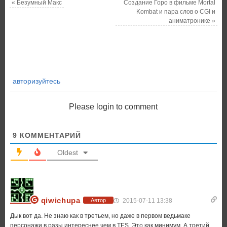
«
Безумный Макс
Создание Горо в фильме Mortal
Kombat и пара слов о CGI и
аниматронике
»
авторизуйтесь
Please login to comment
9
КОММЕНТАРИЙ
Oldest
qiwichupa
2015-07-11 13:38
Автор
Дык вот да. Не знаю как в третьем, но даже в первом ведьмаке
персонажи в разы интереснее чем в TES. Это как минимум. А третий,