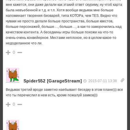
мне кажется, они даже делали как этакий ответ скуриму, ну чтоб карта
была невъебенной и т.д. и т.п. Хотя вообще ведьмак мне больше
напоминает творения биоварей, типа КОТОРа, чем TES. Видно что
чуваки не просто делали больше пространства, больше квестов,
больше персонажей, больше…, больше…, а как-то заморочились над
качеством контента. А беседкины игры больше похожи на что-то
очень-очень конвейерное. Местами неплохое, но в целом какое-то
недоделанное что ли.
0
Spider552 [GarageStream]
2015-07-11 13:38
Ведьмак третий вроде заметно наебывает беседку в этом плане))) все
что ты перечислил в нем есть, кроме пожалуй замков)))
0