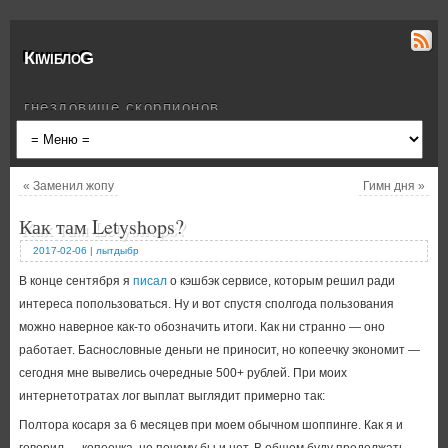
КiwiблоG
гнездовище скорпионов
«
Заменил жопу
Гимн дня
»
Как там Letyshops?
2017-02-06
|
лытдыбр
В конце сентября я
писал
о кэшбэк сервисе, которым решил ради
интереса попользоваться. Ну и вот спустя сполгода пользования
можно наверное как-то обозначить итоги. Как ни странно — оно
работает. Баснословные деньги не приносит, но копеечку экономит —
сегодня мне вывелись очередные 500+ рублей. При моих
интернетотратах лог выплат выглядит примерно так:
Полтора косаря за 6 месяцев при моем обычном шоппинге. Как я и