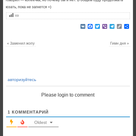
говорил — копеечка, но почему бы и нет. В общем буду продолжать
юзать, пока не загнется =)
69
VK
Facebook
Twitter
Viber
Telegram
Copy
От
Link
«
Заменил жопу
Гимн дня
»
авторизуйтесь
Please login to comment
1
КОММЕНТАРИЙ
Oldest