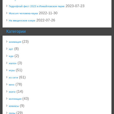
2023-07-23
Гидрофлай фест 2023 в Измайловском парке
2022-11-30
Muscum человека-паука
2022-07-26
На введенском озере
Категории
(23)
анимация
(8)
арт
(2)
еда
(3)
иалон
(51)
игры
(61)
из сети
(78)
кино
(14)
книги
(43)
коллекция
(9)
комиксы
(29)
лолы