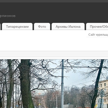
орпионов
Типарецензии
Фото
Архивы Иалона
Прочее/Об
Сайт куриль