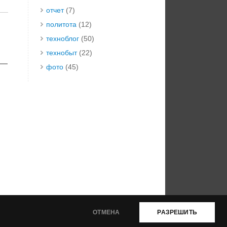
отчет
(7)
политота
(12)
техноблог
(50)
технобыт
(22)
фото
(45)
ОТМЕНА
РАЗРЕШИТЬ