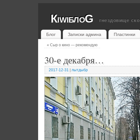
КiwiблоG
гнездовище ск
Блог
Записки админа
Пластинки
«
Сыр о кино — рекомендую
30-е декабря…
2017-12-31
|
лытдыбр