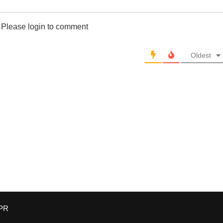
Please login to comment
Oldest
PR
КiwiблоG
| создано с помощью
Mantra
&
WordPress.