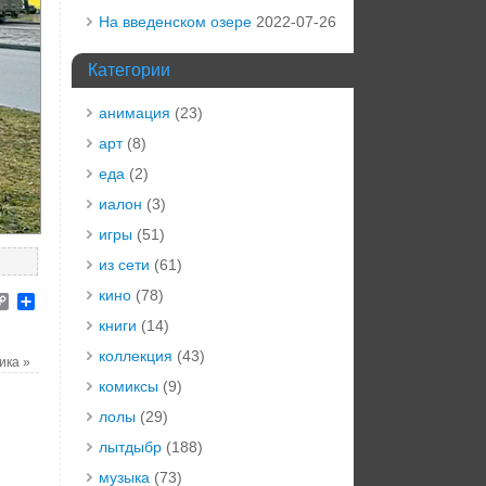
На введенском озере
2022-07-26
Категории
анимация
(23)
арт
(8)
еда
(2)
иалон
(3)
игры
(51)
из сети
(61)
кино
(78)
elegram
Copy
Отправить
Link
книги
(14)
коллекция
(43)
щика
»
комиксы
(9)
лолы
(29)
лытдыбр
(188)
музыка
(73)