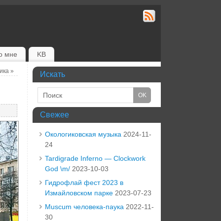
о мне
KB
щика
»
Искать
Свежее
Окологиковская музыка
2024-11-
24
Tardigrade Inferno — Clockwork
God \m/
2023-10-03
Гидрофлай фест 2023 в
Измайловском парке
2023-07-23
Muscum человека-паука
2022-11-
30