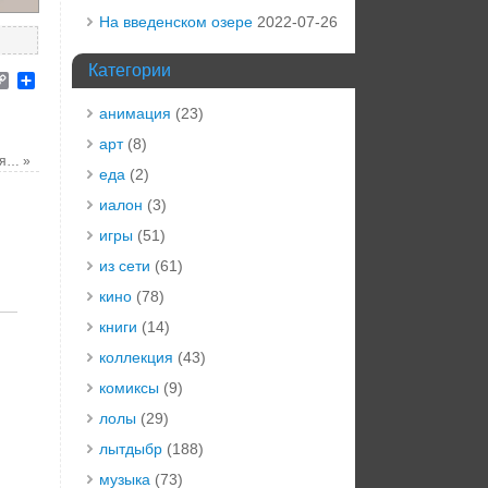
На введенском озере
2022-07-26
Категории
elegram
Copy
Отправить
Link
анимация
(23)
арт
(8)
бря…
»
еда
(2)
иалон
(3)
игры
(51)
из сети
(61)
кино
(78)
книги
(14)
коллекция
(43)
комиксы
(9)
лолы
(29)
лытдыбр
(188)
музыка
(73)