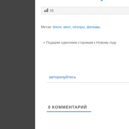
56
Метки:
блоги
,
кино
,
обзоры
,
фильмы
.
«
Подарки одиноким старикам к Новому году
авторизуйтесь
0
КОММЕНТАРИЙ