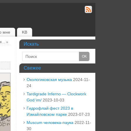
о мне
KB
бря…
»
Искать
Свежее
Окологиковская музыка
2024-11-
24
Tardigrade Inferno — Clockwork
God \m/
2023-10-03
Гидрофлай фест 2023 в
Измайловском парке
2023-07-23
Muscum человека-паука
2022-11-
30