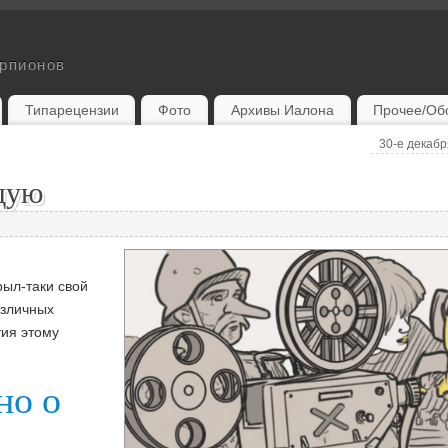
орпионов
Типарецензии
Фото
Архивы Иалона
Прочее/Об
30-е дека
дую
рыл-таки свой
азличных
ия этому
но о