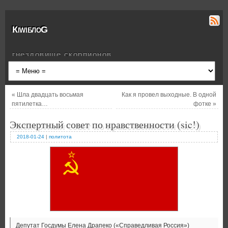
КiwiблоG
гнездовище скорпионов
«
Шла двадцать восьмая
Как я провел выходные. В одной
пятилетка…
фотке
»
Экспертный совет по нравственности (sic!)
2018-01-24
|
политота
Депутат Госдумы Елена Драпеко («Справедливая Россия»)