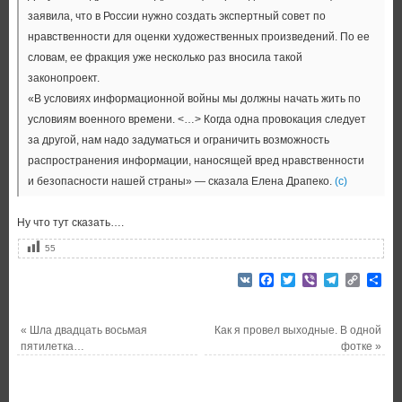
заявила, что в России нужно создать экспертный совет по
нравственности для оценки художественных произведений. По ее
словам, ее фракция уже несколько раз вносила такой
законопроект.
«В условиях информационной войны мы должны начать жить по
условиям военного времени. <…> Когда одна провокация следует
за другой, нам надо задуматься и ограничить возможность
распространения информации, наносящей вред нравственности
и безопасности нашей страны» — сказала Елена Драпеко.
(с)
Ну что тут сказать….
55
VK
Facebook
Twitter
Viber
Telegram
Copy
От
Link
«
Шла двадцать восьмая
Как я провел выходные. В одной
пятилетка…
фотке
»