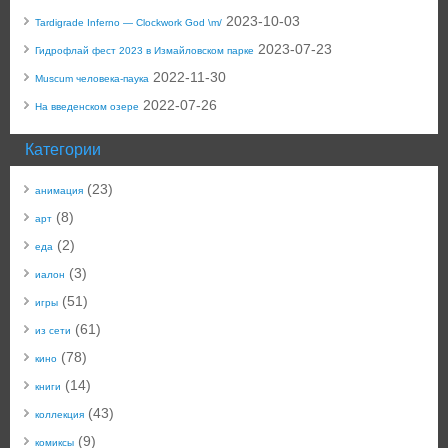
2023-10-03
Tardigrade Inferno — Clockwork God \m/
2023-07-23
Гидрофлай фест 2023 в Измайловском парке
2022-11-30
Muscum человека-паука
2022-07-26
На введенском озере
Категории
(23)
анимация
(8)
арт
(2)
еда
(3)
иалон
(51)
игры
(61)
из сети
(78)
кино
(14)
книги
(43)
коллекция
(9)
комиксы