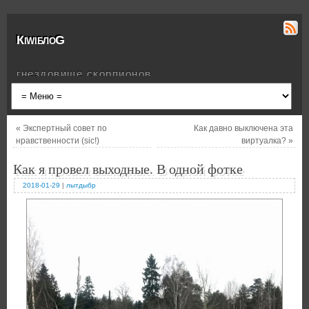
КiwiблоG
гнездовище скорпионов
«
Экспертный совет по
Как давно выключена эта
нравственности (sic!)
виртуалка?
»
Как я провел выходные. В одной фотке
2018-01-29
|
лытдыбр