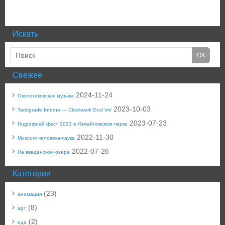
Искать
Свежее
2024-11-24
Окологиковская музыка
2023-10-03
Tardigrade Inferno — Clockwork God \m/
2023-07-23
Гидрофлай фест 2023 в Измайловском парке
2022-11-30
Muscum человека-паука
2022-07-26
На введенском озере
Категории
(23)
анимация
(8)
арт
(2)
еда