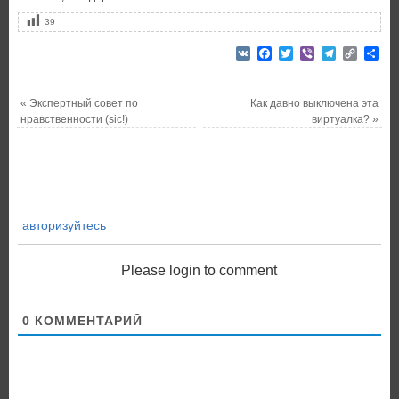
39
VK
Facebook
Twitter
Viber
Telegram
Copy
От
Link
«
Экспертный совет по
Как давно выключена эта
нравственности (sic!)
виртуалка?
»
авторизуйтесь
Please login to comment
0
КОММЕНТАРИЙ