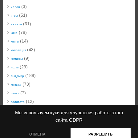
(3)
иалон
(51)
игры
(61)
из сети
(78)
кино
(14)
книги
(43)
коллекция
(9)
комиксы
(29)
лолы
(188)
лытдыбр
(73)
музыка
(7)
отчет
(12)
политота
(50)
техноблог
Мы используем куки для улучшения работы этого
(22)
технобыт
сайта
GDPR
(45)
фото
ОТМЕНА
РАЗРЕШИТЬ