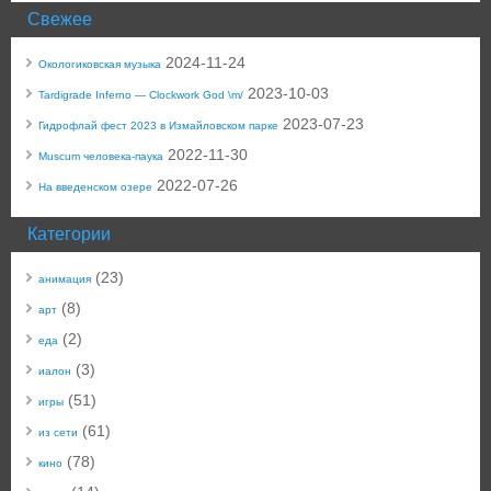
Свежее
2024-11-24
Окологиковская музыка
2023-10-03
Tardigrade Inferno — Clockwork God \m/
2023-07-23
Гидрофлай фест 2023 в Измайловском парке
2022-11-30
Muscum человека-паука
2022-07-26
На введенском озере
Категории
(23)
анимация
(8)
арт
(2)
еда
(3)
иалон
(51)
игры
(61)
из сети
(78)
кино