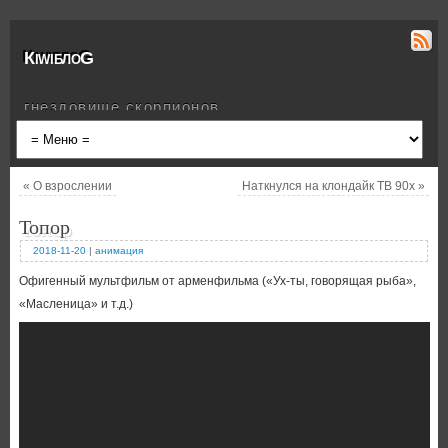
КiwiблоG
гнездовище скорпионов
«
О взрослении
Наткнулся на клондайк ТВ 90х
»
Топор
2018-11-20
|
анимация
Офигенный мультфильм от арменфильма («Ух-ты, говорящая рыба»,
«Масленица» и т.д.)