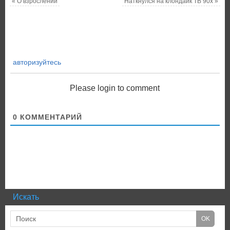
«
О взрослении
Наткнулся на клондайк ТВ 90х
»
авторизуйтесь
Please login to comment
0
КОММЕНТАРИЙ
Искать