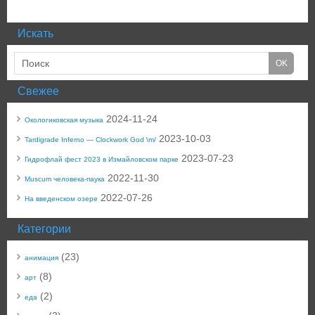
Искать
Свежее
2024-11-24
Окологиковская музыка
2023-10-03
Tardigrade Inferno — Clockwork God \m/
2023-07-23
Гидрофлай фест 2023 в Измайловском парке
2022-11-30
Muscum человека-паука
2022-07-26
На введенском озере
Категории
(23)
анимация
(8)
арт
(2)
еда