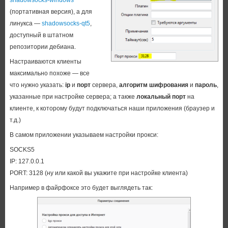
(портативная версия), а для
линукса —
shadowsocks-qt5
,
доступный в штатном
репозитории дебиана.
Настраиваются клиенты
максимально похоже — все
что нужно указать:
ip
и
порт
сервера,
алгоритм шифрования
и
пароль
,
указанные при настройке сервера; а также
локальный порт
на
клиенте, к которому будут подключаться наши приложения (браузер и
т.д.)
В самом приложении указываем настройки прокси:
SOCKS5
IP: 127.0.0.1
PORT: 3128 (ну или какой вы укажите при настройке клиента)
Например в файрфоксе это будет выглядеть так: