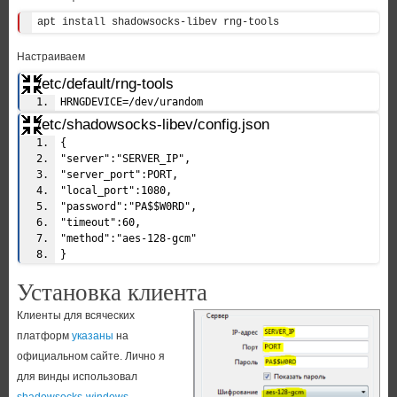
apt install shadowsocks-libev rng-tools
Настраиваем
/etc/default/rng-tools
HRNGDEVICE=/dev/urandom
/etc/shadowsocks-libev/config.json
{
"server":"SERVER_IP",
"server_port":PORT,
"local_port":1080,
"password":"PA$$W0RD",
"timeout":60,
"method":"aes-128-gcm"
}
Установка клиента
Клиенты для всяческих
платформ
указаны
на
официальном сайте. Лично я
для винды использовал
shadowsocks-windows