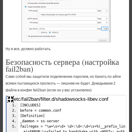
Ну и все, должно работать.
Безопасность сервера (настройка
fail2ban)
Само собой мы защитили подключение паролем, но банить по айпи
всяких пытающихся пролезть — лишним не будет. Докидываем 2
файла в конфиг fail2ban (если он у вас установлен)
/etc/fail2ban/filter.d/shadowsocks-libev.conf
[INCLUDES]
before = common.conf
[Definition]
_daemon = ss-server
failregex = ^\w+\s+\d+ \d+:\d+:\d+\s+%(__prefix_lin
e)sERROR:\s+failed to handshake with <HOST>: auth