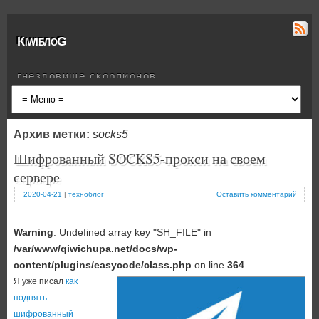
КiwiблоG
гнездовище скорпионов
Архив метки:
socks5
Шифрованный SOCKS5-прокси на своем
сервере
2020-04-21
|
техноблог
Оставить комментарий
Warning
: Undefined array key "SH_FILE" in
/var/www/qiwichupa.net/docs/wp-
content/plugins/easycode/class.php
on line
364
Я уже писал
как
поднять
шифрованный