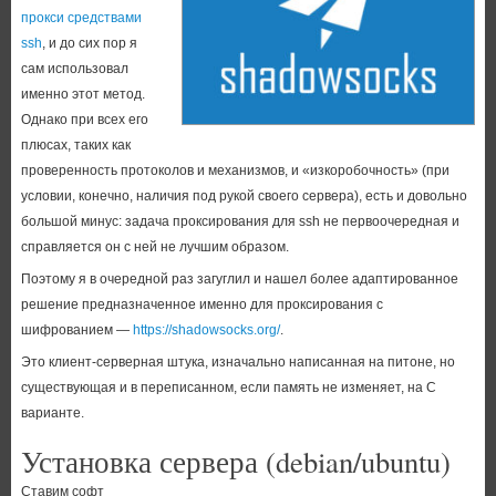
прокси средствами
ssh
, и до сих пор я
сам использовал
именно этот метод.
Однако при всех его
плюсах, таких как
проверенность протоколов и механизмов, и «изкоробочность» (при
условии, конечно, наличия под рукой своего сервера), есть и довольно
большой минус: задача проксирования для ssh не первоочередная и
справляется он с ней не лучшим образом.
Поэтому я в очередной раз загуглил и нашел более адаптированное
решение предназначенное именно для проксирования с
шифрованием —
https://shadowsocks.org/
.
Это клиент-серверная штука, изначально написанная на питоне, но
существующая и в переписанном, если память не изменяет, на C
варианте.
Установка сервера (debian/ubuntu)
Ставим софт