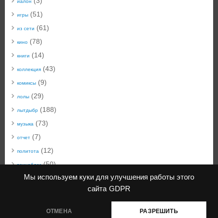
(3)
иалон
(51)
игры
(61)
из сети
(78)
кино
(14)
книги
(43)
коллекция
(9)
комиксы
(29)
лолы
(188)
лытдыбр
(73)
музыка
(7)
отчет
(12)
политота
(50)
техноблог
Мы используем куки для улучшения работы этого
(22)
технобыт
сайта
GDPR
(45)
фото
ОТМЕНА
РАЗРЕШИТЬ
КiwiблоG
| создано с помощью
Mantra
&
WordPress.