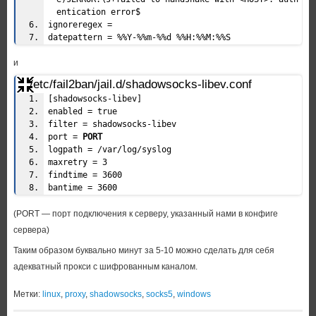
entication error$
ignoreregex =
datepattern = %%Y-%%m-%%d %%H:%%M:%%S
и
/etc/fail2ban/jail.d/shadowsocks-libev.conf
[shadowsocks-libev]
enabled = true
filter = shadowsocks-libev
port =
PORT
logpath = /var/log/syslog
maxretry = 3
findtime = 3600
bantime = 3600
(PORT — порт подключения к серверу, указанный нами в конфиге
сервера)
Таким образом буквально минут за 5-10 можно сделать для себя
адекватный прокси с шифрованным каналом.
Метки:
linux
,
proxy
,
shadowsocks
,
socks5
,
windows