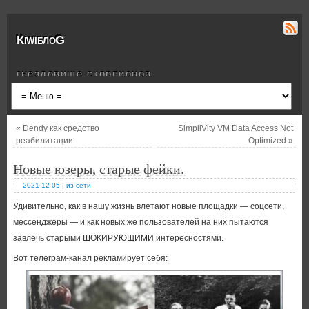
КiwiблоG
гнездовище скорпионов
«
Dendy как средство
SimpliVity VM Data Access Not
реабилитации
Optimized
»
Новые юзеры, старые фейки.
2021-12-05
|
из сети
Удивительно, как в нашу жизнь влетают новые площадки — соцсети,
мессенджеры — и как новых же пользователей на них пытаются
завлечь старыми ШОКИРУЮЩИМИ интересностями.
Вот телеграм-канал рекламирует себя: