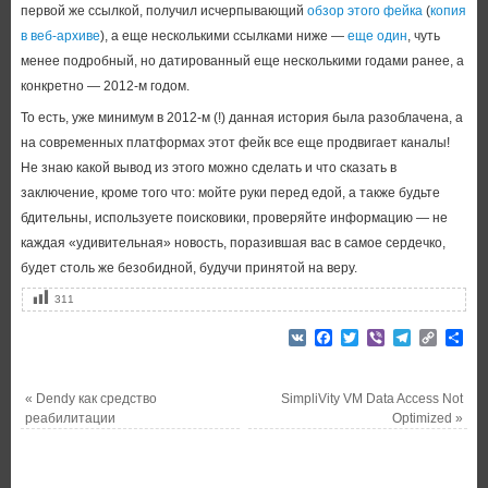
первой же ссылкой, получил исчерпывающий
обзор этого фейка
(
копия
в веб-архиве
), а еще несколькими ссылками ниже —
еще один
, чуть
менее подробный, но датированный еще несколькими годами ранее, а
конкретно — 2012-м годом.
То есть, уже минимум в 2012-м (!) данная история была разоблачена, а
на современных платформах этот фейк все еще продвигает каналы!
Не знаю какой вывод из этого можно сделать и что сказать в
заключение, кроме того что: мойте руки перед едой, а также будьте
бдительны, используете поисковики, проверяйте информацию — не
каждая «удивительная» новость, поразившая вас в самое сердечко,
будет столь же безобидной, будучи принятой на веру.
311
VK
Facebook
Twitter
Viber
Telegram
Copy
От
Link
«
Dendy как средство
SimpliVity VM Data Access Not
реабилитации
Optimized
»