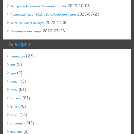
2023-10-03
Tardigrade Inferno — Clockwork God \m/
2023-07-23
Гидрофлай фест 2023 в Измайловском парке
2022-11-30
Muscum человека-паука
2022-07-26
На введенском озере
Категории
(23)
анимация
(8)
арт
(2)
еда
(3)
иалон
(51)
игры
(61)
из сети
(78)
кино
(14)
книги
(43)
коллекция
(9)
комиксы