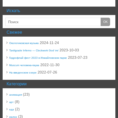
Искать
Свежее
2024-11-24
Окологиковская музыка
2023-10-03
Tardigrade Inferno — Clockwork God \m/
2023-07-23
Гидрофлай фест 2023 в Измайловском парке
2022-11-30
Muscum человека-паука
2022-07-26
На введенском озере
Категории
(23)
анимация
(8)
арт
(2)
еда
(3)
иалон