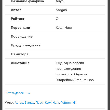
Название фанфика
Аиур
Автор
Sargas
Рейтинг
G
Персонажи
Ксел-Нага
Посвящение
Предупреждение
От автора
Аннотация
Еще одна версия
происхождения
протоссов. Один из
"старейших" фанфиков.
Читать далее…
→
Метки:
Автор: Sargas
,
Перс.: Ксел-Нага
,
Рейтинг: G