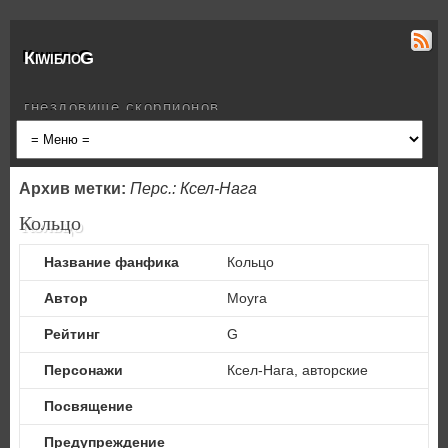
КiwiблоG
гнездовище скорпионов
Архив метки:
Перс.: Ксел-Нага
Кольцо
Название фанфика
Кольцо
Автор
Moyra
Рейтинг
G
Персонажи
Ксел-Нага, авторские
Посвящение
Предупреждение