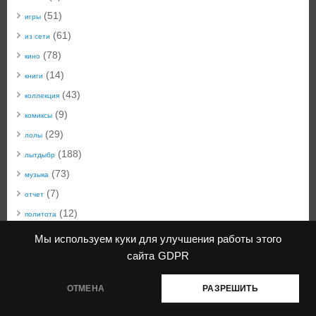
(51)
игры
(61)
из сети
(78)
кино
(14)
книги
(43)
коллекция
(9)
комиксы
(29)
лолы
(188)
лытдыбр
(73)
музыка
(7)
отчет
(12)
политота
(50)
техноблог
Мы используем куки для улучшения работы этого
(22)
технобыт
сайта
GDPR
(45)
фото
ОТМЕНА
РАЗРЕШИТЬ
КiwiблоG
| создано с помощью
Mantra
&
WordPress.