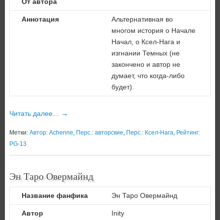
От автора
Аннотация
Альтернативная во
многом история о Начале
Начал, о Ксел-Нага и
изгнании Темных (не
закончено и автор не
думает, что когда-либо
будет).
Читать далее…
→
Метки:
Автор: Achenne
,
Перс.: авторские
,
Перс.: Ксел-Нага
,
Рейтинг:
PG-13
Эн Таро Овермайнд
Название фанфика
Эн Таро Овермайнд
Автор
Inity