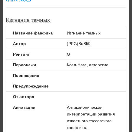
Рейтинг: PG-13
Изгнание темных
Название фанфика
Изгнание темных
Автор
)PFG(BuBliK
Рейтинг
G
Персонажи
Ксел-Нага, авторские
Посвящение
Предупреждение
От автора
Аннотация
Антиканоническая
интерпретации развития
известного тоссовского
конфликта.