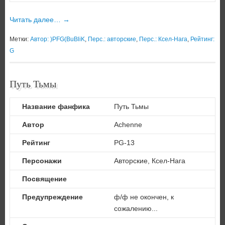
Читать далее…
→
Метки:
Автор: )PFG(BuBliK
,
Перс.: авторские
,
Перс.: Ксел-Нага
,
Рейтинг:
G
Путь Тьмы
Название фанфика
Путь Тьмы
Автор
Achenne
Рейтинг
PG-13
Персонажи
Авторские, Ксел-Нага
Посвящение
Предупреждение
ф/ф не окончен, к
сожалению...