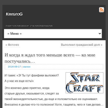
КiwiблоG
гнездовище скорпионов
«
Фоточго
Выполнил гражданский долг
»
И когда я ждал того меньше всего — ко мне
постучались…
2016-09-17
|
иалон
И такие: «Э! Ты тут фанфики выложил?
А у нас их еще есть!»
Это конечно дико приятно, когда
старые друзья, оказывается, следят за
твоей жизнедеятельностью, да еще и положительно ее оценивают.
Внезапно я делаю что-то полезное! Хотя, тащемта, чего я там делаю…