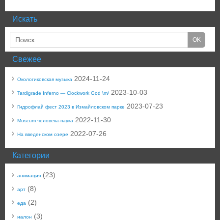
Искать
Свежее
2024-11-24
Окологиковская музыка
2023-10-03
Tardigrade Inferno — Clockwork God \m/
2023-07-23
Гидрофлай фест 2023 в Измайловском парке
2022-11-30
Muscum человека-паука
2022-07-26
На введенском озере
Категории
(23)
анимация
(8)
арт
(2)
еда
(3)
иалон