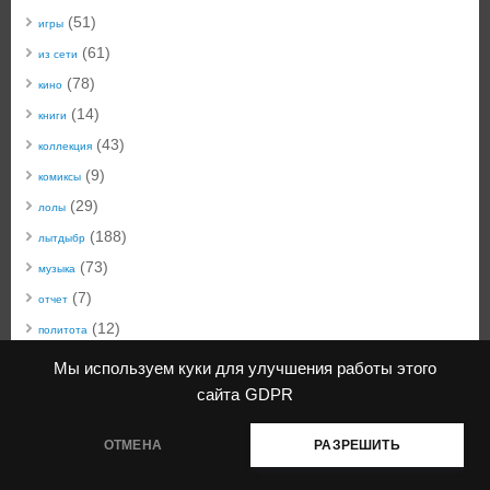
(51)
игры
(61)
из сети
(78)
кино
(14)
книги
(43)
коллекция
(9)
комиксы
(29)
лолы
(188)
лытдыбр
(73)
музыка
(7)
отчет
(12)
политота
(50)
техноблог
Мы используем куки для улучшения работы этого
(22)
технобыт
сайта
GDPR
(45)
фото
ОТМЕНА
РАЗРЕШИТЬ
КiwiблоG
| создано с помощью
Mantra
&
WordPress.