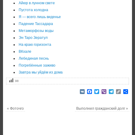
Айюр в лунном свете
Пустота холодна
Я — всего лишь виденье
Падение Тассадара
Метаморфозы воды
Эн Таро Зератул
На краю горизонта
ВКхале
Лебединая песнь
Погребённые заживо
Завтра мы уйдём из дома
98
VK
Facebook
Twitter
Viber
Telegram
Copy
От
Link
«
Фоточго
Выполнил гражданский долг
»