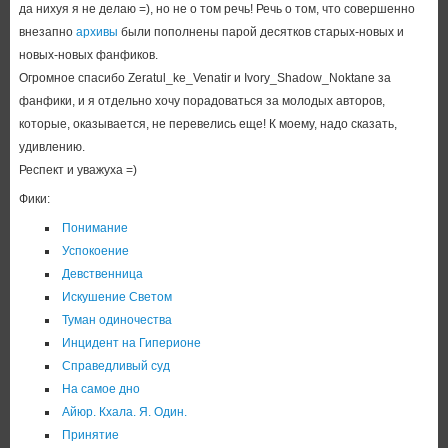
да нихуя я не делаю =), но не о том речь! Речь о том, что совершенно
внезапно
архивы
были пополнены парой десятков старых-новых и
новых-новых фанфиков.
Огромное спасибо Zeratul_ke_Venatir и Ivory_Shadow_Noktane за
фанфики, и я отдельно хочу порадоваться за молодых авторов,
которые, оказывается, не перевелись еще! К моему, надо сказать,
удивлению.
Респект и уважуха =)
Фики:
Понимание
Успокоение
Девственница
Искушение Светом
Туман одиночества
Инцидент на Гиперионе
Справедливый суд
На самое дно
Айюр. Кхала. Я. Один.
Принятие